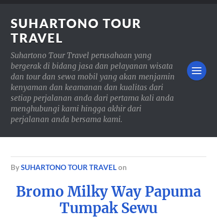
SUHARTONO TOUR
TRAVEL
Suhartono Tour Travel perusahaan yang
bergerak di bidang jasa dan pelayanan wisata
dan tour dan sewa mobil yang akan menjamin
kenyaman dan keamanan dan kualitas dari
setiap perjalanan anda dari pertama kali anda
menghubungi kami hingga akhir dari
perjalanan anda bersama kami.
by
SUHARTONO TOUR TRAVEL
on
Bromo Milky Way Papuma
Tumpak Sewu