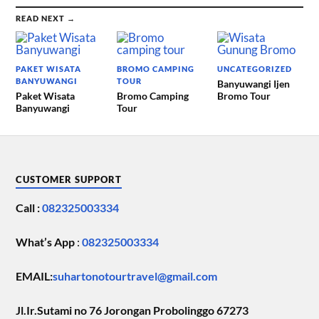
READ NEXT →
PAKET WISATA
BROMO CAMPING
UNCATEGORIZED
BANYUWANGI
TOUR
Banyuwangi Ijen
Paket Wisata
Bromo Camping
Bromo Tour
Banyuwangi
Tour
CUSTOMER SUPPORT
Call :
082325003334
What’s App
:
082325003334
EMAIL:
suhartonotourtravel@gmail.com
Jl.Ir.Sutami no 76 Jorongan Probolinggo 67273