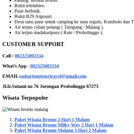
Padang savana bromo.
Bukit teletubies.
Pasir berbisik.
Bukit B29 Argosari.
Desa ranu pane untuk camping ke ranu regulo, Kumbolo dan T
Air terjun coban pelangi ( Tumpang / Malang ).
Air terjun madakaripura ( Rute / Probolinggo ).
CUSTOMER SUPPORT
Call :
082325003334
What’s App
:
082325003334
EMAIL:
suhartonotourtravel@gmail.com
Jl.Ir.Sutami no 76 Jorongan Probolinggo 67273
Wisata Terpopuler
Paket Wisata Bromo 2 Hari 1 Malam
Paket Wisata Bromo Milky Way 2 Hari 1 Malam
Paket Wisata Bromo Malang 3 Hari 2 Malam