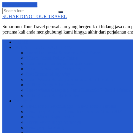
Skip to the content
Search
SUHARTONO TOUR TRAVEL
Suhartono Tour Travel perusahaan yang bergerak di bidang jasa dan 
pertama kali anda menghubungi kami hingga akhir dari perjalanan an
HOME
SUHARTONO TOUR TRAVEL
Travel Indonesia Suhartono Tour Tarvel
Wisata Pantai Bohay Paiton
Paket wisata air terjun tumpak sewu
Wisata Paralayang Probolinggo
Info Bromo Milky Way
Paket Wisata Surabaya Bromo 2 Hari 1 Malam
Rafting Songa Adventure
Paket Wisata Camping Ranu Kumbolo 2 Hari 1 Malam
Rafting Tour Songa Pekalen
Transport
Sewa Mobil Probolinggo – Sewa Mobil Terbaik
Sewa Jeep Bromo – Sewa Jeep Bromo Murah 2025
Sewa Mobil Kapal Pesiar
Travel Probolinggo Surabaya
Sewa jeep Kawah Ijen
Sewa Trail Bromo