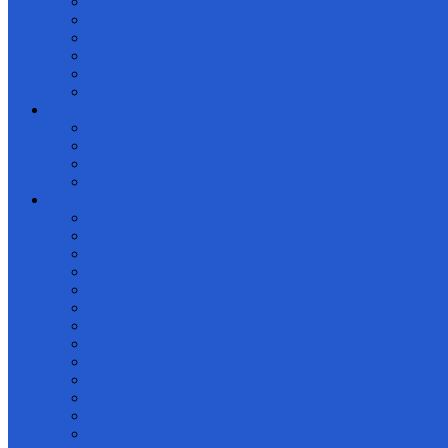
Sewa Bus Pariwisata Probolinggo Terbaru
Sewa jeep bromo malang
Sewa jeep Banyuwangi
Persewaan Jeep Bromo
Jasa Transport Probolinggo
Sewa Jeep Pantai Sukamade
Info penginapan
Villa Bromo Suhartono
Sewa Homestay Bromo Murah
Hotel di Bromo
Paket Wisata Kuliner Malang
Paket Tour Bromo 2 Hari 1 Malam
Tips Aman Travelling
Info Gunung Bromo
Harga Bromo Milky Way
Travel Bromo
Harga Paket wisata Bromo termurah 2026
Info wisata
Pesona Gunung Bromo
Wisata B29 Argosari Lumajang
Pantai Gili Ketapang Probolinggo
Pantai Gua Cina Malang
wisata bromo milky way photography
Snorkeling pantai gili ketapang
Bromo milky way tour