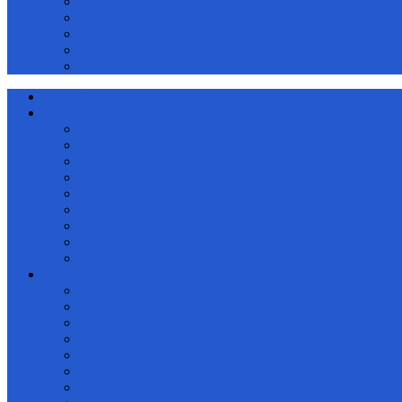
Snorkeling pantai gili ketapang
Bromo milky way tour
Paket wisata bromo air panas tiris 2 hari 1 malam
City Tour Kota Probolinggo
Paket Wisata Bromo Tumpak Sewu
HOME
SUHARTONO TOUR TRAVEL
Travel Indonesia Suhartono Tour Tarvel
Wisata Pantai Bohay Paiton
Paket wisata air terjun tumpak sewu
Wisata Paralayang Probolinggo
Info Bromo Milky Way
Paket Wisata Surabaya Bromo 2 Hari 1 Malam
Rafting Songa Adventure
Paket Wisata Camping Ranu Kumbolo 2 Hari 1 Malam
Rafting Tour Songa Pekalen
Transport
Sewa Mobil Probolinggo – Sewa Mobil Terbaik
Sewa Jeep Bromo – Sewa Jeep Bromo Murah 2025
Sewa Mobil Kapal Pesiar
Travel Probolinggo Surabaya
Sewa jeep Kawah Ijen
Sewa Trail Bromo
Sewa Jeep Bromo Milky Way