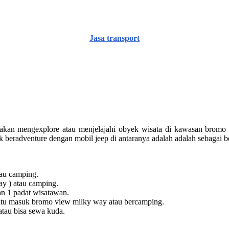
Jasa transport
kan mengexplore atau menjelajahi obyek wisata di kawasan bromo da
 beradventure dengan mobil jeep di antaranya adalah adalah sebagai be
tau camping.
ay ) atau camping.
kan 1 padat wisatawan.
intu masuk bromo view milky way atau bercamping.
atau bisa sewa kuda.