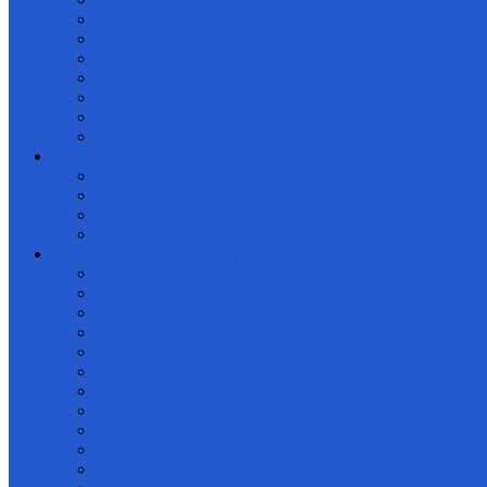
Sewa Jeep Bromo Milky Way
Sewa Bus Pariwisata Probolinggo Terbaru
Sewa jeep bromo malang
Sewa jeep Banyuwangi
Persewaan Jeep Bromo
Jasa Transport Probolinggo
Sewa Jeep Pantai Sukamade
Info penginapan
Villa Bromo Suhartono
Sewa Homestay Bromo Murah
Hotel di Bromo
Paket Wisata Kuliner Malang
Paket Tour Bromo 2 Hari 1 Malam
Tips Aman Travelling
Info Gunung Bromo
Harga Bromo Milky Way
Travel Bromo
Harga Paket wisata Bromo termurah 2026
Info wisata
Pesona Gunung Bromo
Wisata B29 Argosari Lumajang
Pantai Gili Ketapang Probolinggo
Pantai Gua Cina Malang
wisata bromo milky way photography