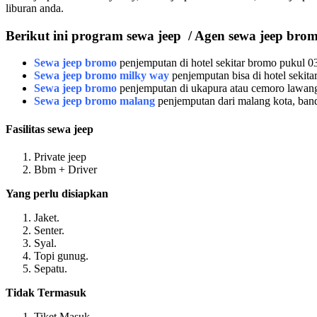
liburan anda.
Berikut ini program sewa jeep
/ A
gen sewa jeep bro
Sewa jeep bromo
penjemputan di hotel sekitar bromo pukul 03
Sewa jeep bromo milky way
penjemputan bisa di hotel sekit
Sewa jeep bromo
penjemputan di ukapura atau cemoro lawang 
Sewa jeep bromo malang
penjemputan dari malang kota, banda
Fasilitas sewa jeep
Private jeep
Bbm + Driver
Yang perlu disiapkan
Jaket.
Senter.
Syal.
Topi gunug.
Sepatu.
Tidak Termasuk
Tiket Masuk.