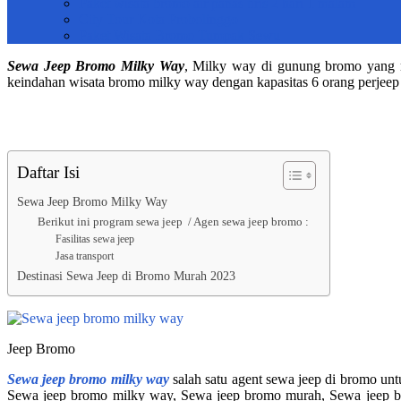
Paket wisata bromo air panas tiris 2 hari 1 malam
City Tour Kota Probolinggo
Paket Wisata Bromo Tumpak Sewu
Sewa Jeep Bromo Milky Way
, Milky way di gunung bromo yang m
keindahan wisata bromo milky way dengan kapasitas 6 orang perjee
Daftar Isi
Sewa Jeep Bromo Milky Way
Berikut ini program sewa jeep / Agen sewa jeep bromo :
Fasilitas sewa jeep
Jasa transport
Destinasi Sewa Jeep di Bromo Murah 2023
Jeep Bromo
Sewa jeep bromo milky way
salah satu agent sewa jeep di bromo un
Sewa jeep bromo milky way, Sewa jeep bromo murah, Sewa jeep