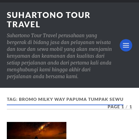
SUHARTONO TOUR
TRAVEL
Suhartono Tour Travel perusahaan yang
bergerak di bidang jasa dan pelayanan wisata
dan tour dan sewa mobil yang akan menjamin
kenyaman dan keamanan dan kualitas dari
setiap perjalanan anda dari pertama kali anda
menghubungi kami hingga akhir dari
perjalanan anda bersama kami.
TAG:
BROMO MILKY WAY PAPUMA TUMPAK SEWU
PAGE 1
/
1