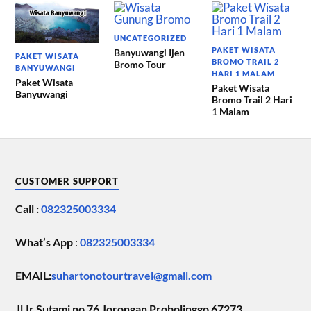
UNCATEGORIZED
PAKET WISATA
Banyuwangi Ijen
PAKET WISATA
BROMO TRAIL 2
Bromo Tour
BANYUWANGI
HARI 1 MALAM
Paket Wisata
Paket Wisata
Banyuwangi
Bromo Trail 2 Hari
1 Malam
CUSTOMER SUPPORT
Call :
082325003334
What’s App
:
082325003334
EMAIL:
suhartonotourtravel@gmail.com
Jl.Ir.Sutami no 76 Jorongan Probolinggo 67273