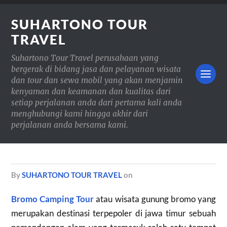
SUHARTONO TOUR
TRAVEL
Suhartono Tour Travel perusahaan yang
bergerak di bidang jasa dan pelayanan wisata
dan tour dan sewa mobil yang akan menjamin
kenyaman dan keamanan dan kualitas dari
setiap perjalanan anda dari pertama kali anda
menghubungi kami hingga akhir dari
perjalanan anda bersama kami.
by
SUHARTONO TOUR TRAVEL
on
Bromo Camping Tour
atau wisata gunung bromo yang
merupakan destinasi terpepoler di jawa timur sebuah