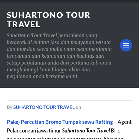
SUHARTONO TOUR
TRAVEL
Suhartono Tour Travel perusahaan yang
bergerak di bidang jasa dan pelayanan wisata
dan tour dan sewa mobil yang akan menjamin
kenyaman dan keamanan dan kualitas dari
setiap perjalanan anda dari pertama kali anda
menghubungi kami hingga akhir dari
perjalanan anda bersama kami.
by
SUHARTONO TOUR TRAVEL
on
Pakej Percutian Bromo Tumpak sewu Rafting
– Agent
Pelancongan jawa timur
Suhartono Tour Travel
Biro