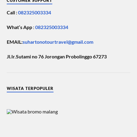
CUSTOMER SUPPORT
Call :
082325003334
What’s App
:
082325003334
EMAIL:
suhartonotourtravel@gmail.com
Jl.Ir.Sutami no 76 Jorongan Probolinggo 67273
WISATA TERPOPULER