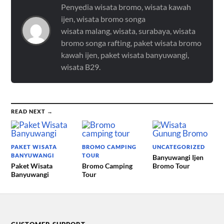
Penyedia wisata bromo, wisata kawah
ijen, wisata bromo songa
wisata malang, wisata, surabaya, wisata
bromo songa rafting, paket wisata bromo
kawah ijen, paket wisata banyuwangi,
wisata B29.
READ NEXT →
PAKET WISATA
BROMO CAMPING
UNCATEGORIZED
BANYUWANGI
TOUR
Banyuwangi Ijen
Paket Wisata
Bromo Camping
Bromo Tour
Banyuwangi
Tour