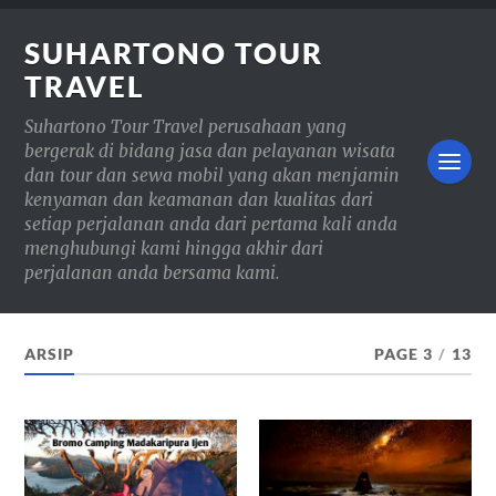
SUHARTONO TOUR
TRAVEL
Suhartono Tour Travel perusahaan yang
bergerak di bidang jasa dan pelayanan wisata
dan tour dan sewa mobil yang akan menjamin
kenyaman dan keamanan dan kualitas dari
setiap perjalanan anda dari pertama kali anda
menghubungi kami hingga akhir dari
perjalanan anda bersama kami.
ARSIP
PAGE 3
/
13