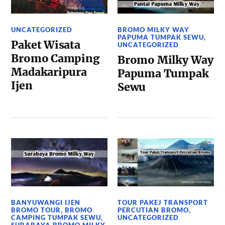
UNCATEGORIZED
BROMO MILKY WAY
PAPUMA TUMPAK SEWU
,
Paket Wisata
UNCATEGORIZED
Bromo Camping
Bromo Milky Way
Madakaripura
Papuma Tumpak
Ijen
Sewu
BANYUWANGI IJEN
TOUR PAKEJ TRANSPORT
BROMO TOUR
,
BROMO
PERCUTIAN BROMO
,
CAMPING TUMPAK SEWU
,
UNCATEGORIZED
SURABAYA BROMO MILKY