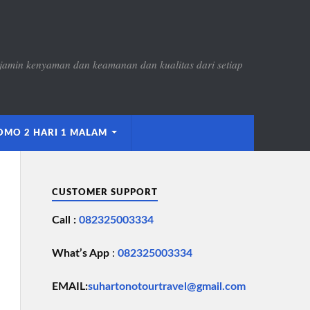
jamin kenyaman dan keamanan dan kualitas dari setiap
OMO 2 HARI 1 MALAM
CUSTOMER SUPPORT
Call :
082325003334
What’s App
:
082325003334
EMAIL:
suhartonotourtravel@gmail.com