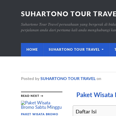
SUHARTONO TOUR TRAV
Suhartono Tour Travel perusahaan yang bergerak di bida
perjalanan anda dari pertama kali anda menghubungi kam
HOME
SUHARTONO TOUR TRAVEL
Posted
by
SUHARTONO TOUR TRAVEL
on
Paket Wisata 
READ NEXT →
Daftar Isi
PAKET WISATA BROMO