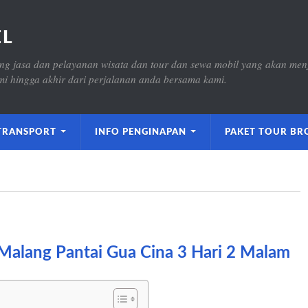
EL
ng jasa dan pelayanan wisata dan tour dan sewa mobil yang akan men
i hingga akhir dari perjalanan anda bersama kami.
TRANSPORT
INFO PENGINAPAN
PAKET TOUR BR
Malang Pantai Gua Cina 3 Hari 2 Malam