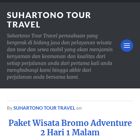
SUHARTONO TOUR
TRAVEL
Suhartono Tour Travel perusahaan yang
bergerak di bidang jasa dan pelayanan wisata
dan tour dan sewa mobil yang akan menjamin
kenyaman dan keamanan dan kualitas dari
setiap perjalanan anda dari pertama kali anda
menghubungi kami hingga akhir dari
perjalanan anda bersama kami.
by
SUHARTONO TOUR TRAVEL
on
Paket Wisata Bromo Adventure
2 Hari 1 Malam