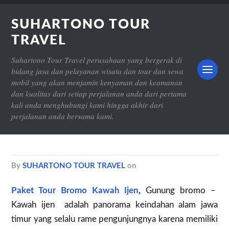
SUHARTONO TOUR
TRAVEL
Suhartono Tour Travel perusahaan yang bergerak di
bidang jasa dan pelayanan wisata dan tour dan sewa
mobil yang akan menjamin kenyaman dan keamanan
dan kualitas dari setiap perjalanan anda dari pertama
kali anda menghubungi kami hingga akhir dari
perjalanan anda bersama kami.
by
SUHARTONO TOUR TRAVEL
on
Paket Tour Bromo Kawah Ijen
,
Gunung bromo –
Kawah ijen adalah panorama keindahan alam jawa
timur yang selalu rame pengunjungnya karena memiliki