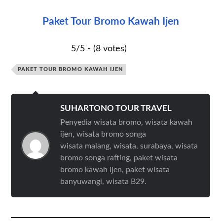
Paket Tour Bromo Kawah Ijen
5/5 - (8 votes)
PAKET TOUR BROMO KAWAH IJEN
SUHARTONO TOUR TRAVEL
Penyedia wisata bromo, wisata kawah
ijen, wisata bromo songa
wisata malang, wisata, surabaya, wisata
bromo songa rafting, paket wisata
bromo kawah ijen, paket wisata
banyuwangi, wisata B29.