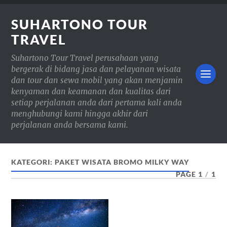
SUHARTONO TOUR
TRAVEL
Suhartono Tour Travel perusahaan yang
bergerak di bidang jasa dan pelayanan wisata
dan tour dan sewa mobil yang akan menjamin
kenyaman dan keamanan dan kualitas dari
setiap perjalanan anda dari pertama kali anda
menghubungi kami hingga akhir dari
perjalanan anda bersama kami.
KATEGORI:
PAKET WISATA BROMO MILKY WAY
PAGE 1
/
1