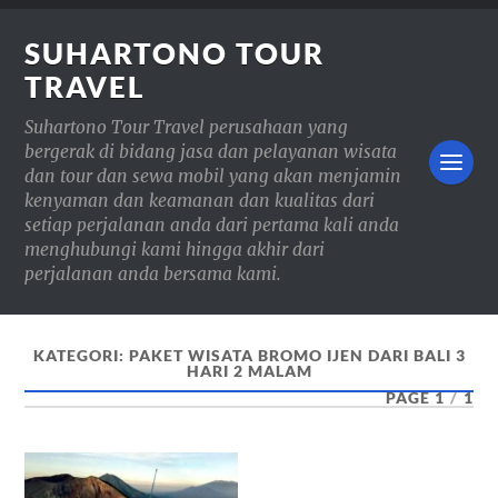
SUHARTONO TOUR
TRAVEL
Suhartono Tour Travel perusahaan yang
bergerak di bidang jasa dan pelayanan wisata
dan tour dan sewa mobil yang akan menjamin
kenyaman dan keamanan dan kualitas dari
setiap perjalanan anda dari pertama kali anda
menghubungi kami hingga akhir dari
perjalanan anda bersama kami.
KATEGORI:
PAKET WISATA BROMO IJEN DARI BALI 3
HARI 2 MALAM
PAGE 1
/
1