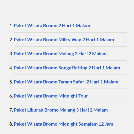
Paket Wisata Bromo 2 Hari 1 Malam
Paket Wisata Bromo Milky Way 2 Hari 1 Malam
Paket Wisata Bromo Malang 3 Hari 2 Malam
Paket Wisata Bromo Songa Rafting 2 Hari 1 Malam
Paket Wisata Bromo Taman Safari 2 Hari 1 Malam
Paket Wisata Bromo Midnight Tour
Paket Liburan Bromo Malang 3 Hari 2 Malam
Paket Wisata Bromo Midnight Semalam 12 Jam