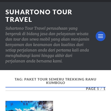
SUHARTONO TOUR
TRAVEL
Suhartono Tour Travel perusahaan yang
bergerak di bidang jasa dan pelayanan wisata
dan tour dan sewa mobil yang akan menjamin
kenyaman dan keamanan dan kualitas dari
setiap perjalanan anda dari pertama kali anda
menghubungi kami hingga akhir dari
perjalanan anda bersama kami.
TAG:
PAKET TOUR SEMERU TREKKING RANU
KUMBOLO
PAGE 1
/
1